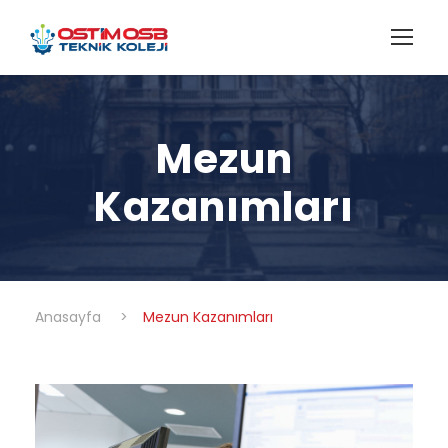
Mezun
Kazanımları
Anasayfa
>
Mezun Kazanımları